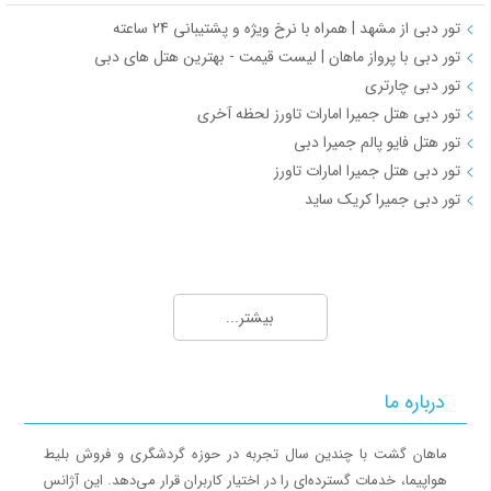
تور دبی از مشهد | همراه با نرخ ویژه و پشتیبانی 24 ساعته
تور دبی با پرواز ماهان | لیست قیمت - بهترین هتل های دبی
تور دبی چارتری
تور دبی هتل جمیرا امارات تاورز لحظه آخری
تور هتل فایو پالم جمیرا دبی
تور دبی هتل جمیرا امارات تاورز
تور دبی جمیرا کریک ساید
تور دبی 2
تور دبی 3
تور دبی جمیرا بیچ
تور دبی تابستان
بیشتر...
تور دبی جوورا
تور دبی تاور پلازا
تور دبی جمیرا
تور دبی پنج ستاره
تور دبی جیتکس
تور دبی برج العرب
درباره ما
تور دبی 4 شب و5 روز
تور دبی با پرواز امارات
تور دبی تیر
تور دبی برای لباس
ماهان گشت با چندین سال تجربه در حوزه گردشگری و فروش بلیط
تور دبی تعطیلات بهمن
تور دبی با ویزا
هواپیما، خدمات گسترده‌ای را در اختیار کاربران قرار می‌دهد. این آژانس