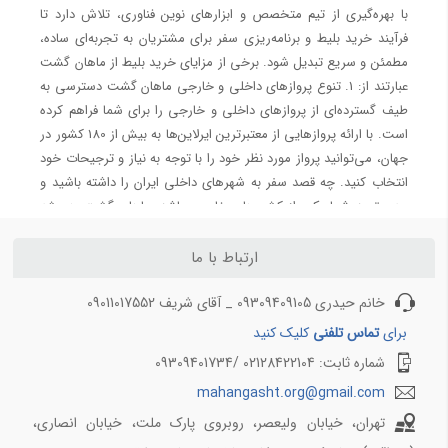
با بهره‌گیری از تیم متخصص و ابزارهای نوین فناوری، تلاش دارد تا
تور دبی 4
فرآیند خرید بلیط و برنامه‌ریزی سفر برای مشتریان به تجربه‌ای ساده،
مطمئن و سریع تبدیل شود. برخی از مزایای خرید بلیط از ماهان گشت
تور دبی از بندرعباس
عبارتند از: 1. تنوع پروازهای داخلی و خارجی ماهان گشت دسترسی به
تور دبی از تبریز
طیف گسترده‌ای از پروازهای داخلی و خارجی را برای شما فراهم کرده
تور دبی از تهران
است. با ارائه پروازهایی از معتبرترین ایرلاین‌ها به بیش از 180 کشور در
تور دبی از مشهد
جهان، می‌توانید پرواز مورد نظر خود را با توجه به نیاز و ترجیحات خود
تور دبی از اصفهان
انتخاب کنید. چه قصد سفر به شهرهای داخلی ایران را داشته باشید و
تور دبی 5 شب
چه مقصد شما یکی از کشورهای خارجی باشد، ماهان گشت همیشه
بهترین گزینه‌ها را برای شما فراهم می‌کند. 2. روش‌های پرداخت متنوع
ظرفیت ویژه
یکی از بزرگ‌ترین چالش‌ها در خرید آنلاین، روش‌های پرداخت است.
ارتباط با ما
ماهان گشت با ارائه روش‌های پرداخت متنوع از جمله کارت‌های بانکی
خرید بلیط هواپیما تکمیل ظرفیت
خانم حیدری 09309409105 _ آقای شریف 09011017552
شتاب، رمزارزها و درگاه‌های پرداخت مختلف، امکان خرید از هر نقطه
جهان را برای کاربران فراهم کرده است. این تنوع در پرداخت باعث
برای
تماس تلفنی
کلیک کنید
بلیط قطار
می‌شود تا بدون محدودیت زمانی و مکانی بتوانید بلیط خود را تهیه
شماره ثابت: 02128422104 /09309401734
کنید. 3. قابلیت استرداد وجه در صورتی که برنامه‌های شما تغییر کند،
قیمت بلیط قطار فدک اهواز به تهران
mahangasht.org@gmail.com
ماهان گشت امکان استرداد وجه بلیط هواپیما را فراهم کرده است.
قیمت بلیط قطار فدک اهواز مشهد
بسته به قوانین ایرلاین و نوع بلیط (سیستمی یا چارتر)، شما می‌توانید
تهران، خیابان ولیعصر، روبروی پارک ملت، خیابان انصاری،
قیمت بلیط قطار فدک 5ستاره
بلیط خود را کنسل کنید و درخواست استرداد وجه بدهید. ماهان گشت