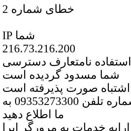
خطای شماره 2
IP شما
216.73.216.200
 استفاده نامتعارف دسترسی
شما مسدود گردیده است
ه اشتباه صورت پذیرفته است
مراتب این مسئله را از طریق شماره تلفن 09353273300 به
ما اطلاع دهید
رایه خدمات به مرورگر اپرا