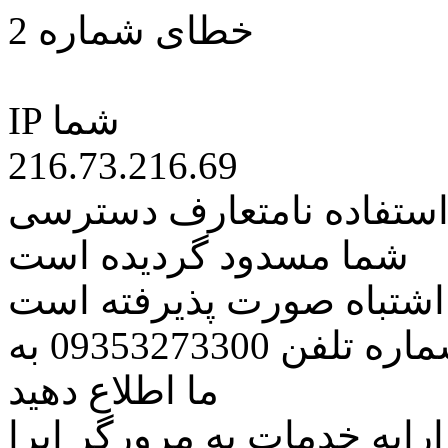
خطای شماره 2
IP شما
216.73.216.69
 استفاده نامتعارف دسترسی
شما مسدود گردیده است
ه اشتباه صورت پذیرفته است
مراتب این مسئله را از طریق شماره تلفن 09353273300 به
ما اطلاع دهید
رایه خدمات به مرورگر اپرا