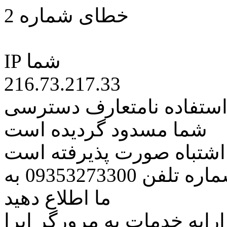
خطای شماره 2
IP شما
216.73.217.33
 استفاده نامتعارف دسترسی
شما مسدود گردیده است
ه اشتباه صورت پذیرفته است
مراتب این مسئله را از طریق شماره تلفن 09353273300 به
ما اطلاع دهید
رایه خدمات به مرورگر اپرا