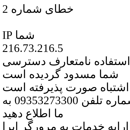
خطای شماره 2
IP شما
216.73.216.5
 استفاده نامتعارف دسترسی
شما مسدود گردیده است
ه اشتباه صورت پذیرفته است
مراتب این مسئله را از طریق شماره تلفن 09353273300 به
ما اطلاع دهید
رایه خدمات به مرورگر اپرا